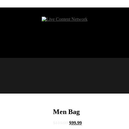
Men Bag
$
119.99
$
99.99