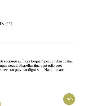
ID:
4652
iti sociosqu ad litora torquent per conubia nostra,
augue neque. Phasellus tincidunt odio eget
lus nec erat pulvinar dignissim. Nam non arcu
-26%
w