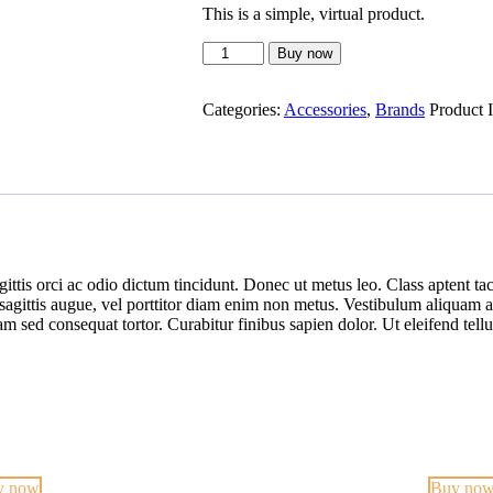
This is a simple, virtual product.
Men
Buy now
Bag
quantity
Categories:
Accessories
,
Brands
Product 
ittis orci ac odio dictum tincidunt. Donec ut metus leo. Class aptent tac
h sagittis augue, vel porttitor diam enim non metus. Vestibulum aliquam 
Nam sed consequat tortor. Curabitur finibus sapien dolor. Ut eleifend tel
y now
Buy no